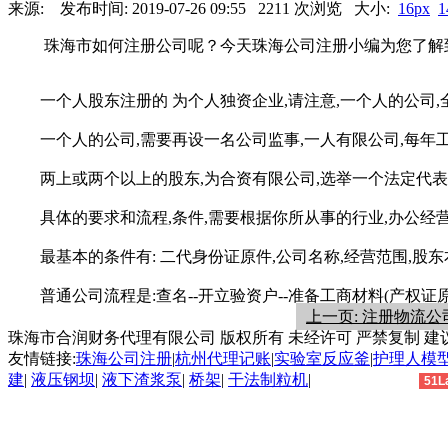
来源: 发布时间: 2019-07-26 09:55 2211 次浏览 大小:
16px
1
珠海市如何注册公司呢？今天珠海公司注册小编为您了解
一个人股东注册的 为个人独资企业,请注意,一个人的公司,
一个人的公司,需要再设一名公司监事,一人有限公司,每年工
两上或两个以上的股东,为合资有限公司,选举一个法定代表
具体的要求和流程,条件,需要根据你所从事的行业,办公经营
最基本的条件有: 二代身份证原件,公司名称,经营范围,股东本
普通公司流程是:查名--开立验资户--准备工商材料(产权证原件
上一页: 注册物流
珠海市合润财务代理有限公司 版权所有 未经许可 严禁复制 建议使
友情链接:
珠海公司注册
|
杭州代理记账
|
实验室反应釜
|
护理人模
建
|
液压钢坝
|
液下渣浆泵
|
桥架
|
干法制粒机
|
51L