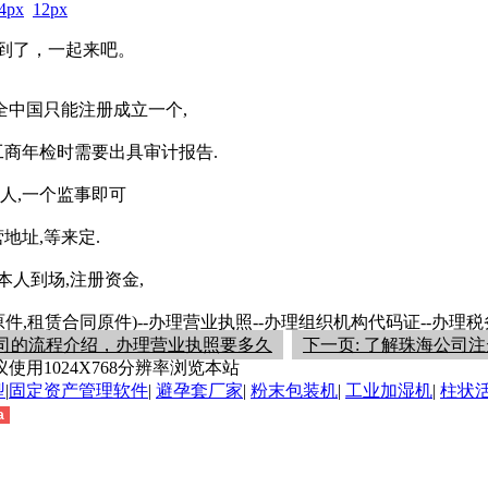
4px
12px
到了，一起来吧。
全中国只能注册成立一个,
商年检时需要出具审计报告.
人,一个监事即可
地址,等来定.
人到场,注册资金,
,租赁合同原件)--办理营业执照--办理组织机构代码证--办理税
公司的流程介绍，办理营业执照要多久
下一页: 了解珠海公司
用1024X768分辨率浏览本站
型
|
固定资产管理软件
|
避孕套厂家
|
粉末包装机
|
工业加湿机
|
柱状
a