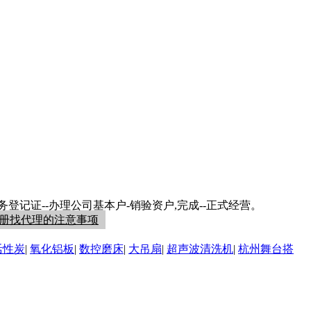
务登记证--办理公司基本户-销验资户,完成--正式经营。
注册找代理的注意事项
活性炭
|
氧化铝板
|
数控磨床
|
大吊扇
|
超声波清洗机
|
杭州舞台搭